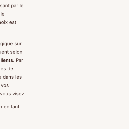
sant par le
 le
hoix est
égique sur
uent selon
lients
. Par
ges de
 dans les
 vos
vous visez.
n en tant