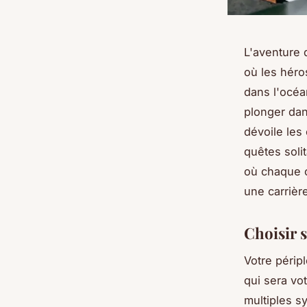
L'aventure 
où les héro
dans l'océa
plonger dan
dévoile les
quêtes soli
où chaque c
une carrièr
Choisir s
Votre périp
qui sera vo
multiples sy