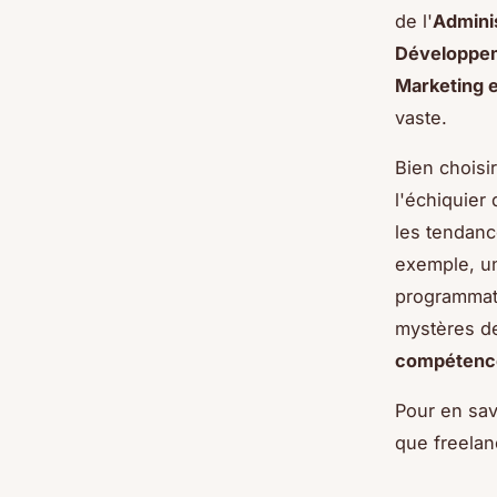
de l'
Adminis
Développe
Marketing 
vaste.
Bien choisi
l'échiquier
les tendanc
exemple, 
programmat
mystères de
compétenc
Pour en sav
que freelan