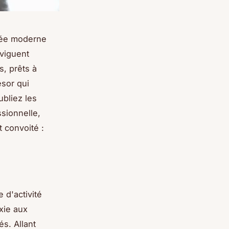
opée moderne
aviguent
, prêts à
résor qui
bliez les
sionnelle,
 convoité :
 d'activité
xie aux
és. Allant