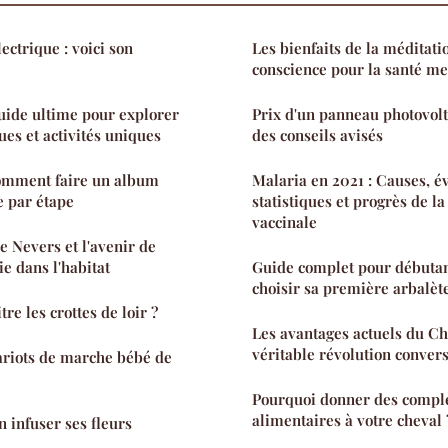
lectrique : voici son
Les bienfaits de la méditatio
conscience pour la santé me
Guide ultime pour explorer
Prix d'un panneau photovolt
ues et activités uniques
des conseils avisés
comment faire un album
Malaria en 2021 : Causes, é
e par étape
statistiques et progrès de l
vaccinale
e Nevers et l'avenir de
e dans l'habitat
Guide complet pour débuta
choisir sa première arbalèt
e les crottes de loir ?
Les avantages actuels du Ch
véritable révolution conver
ariots de marche bébé de
Pourquoi donner des comp
alimentaires à votre cheval 
n infuser ses fleurs