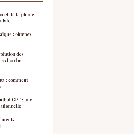
n et de la pleine
ntale
aïque : obtenez
volution des
a recherche
nts : comment
e
atbot GPT : une
sationnelle
léments
?