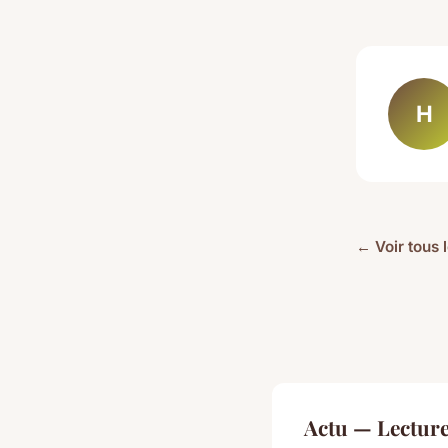
H
← Voir tous l
Actu — Lectur