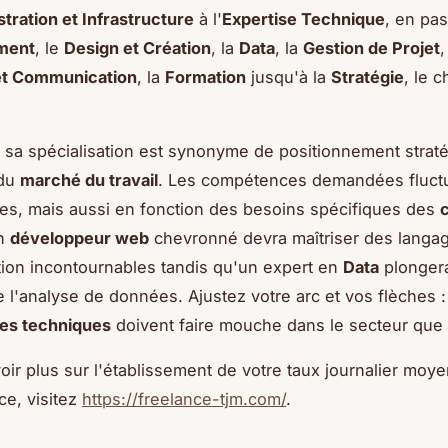
tration et Infrastructure
à l'
Expertise Technique
, en pas
ment
, le
Design et Création
, la
Data
, la
Gestion de Projet
,
et Communication
, la
Formation
jusqu'à la
Stratégie
, le c
r sa spécialisation est synonyme de positionnement strat
 du
marché du travail
. Les compétences demandées fluct
es, mais aussi en fonction des besoins spécifiques des
c
un
développeur web
chevronné devra maîtriser des langa
ion incontournables tandis qu'un expert en
Data
plongera
 l'analyse de données. Ajustez votre arc et vos flèches :
es techniques
doivent faire mouche dans le secteur que 
oir plus sur l'établissement de votre taux journalier moye
ce, visitez
https://freelance-tjm.com/
.