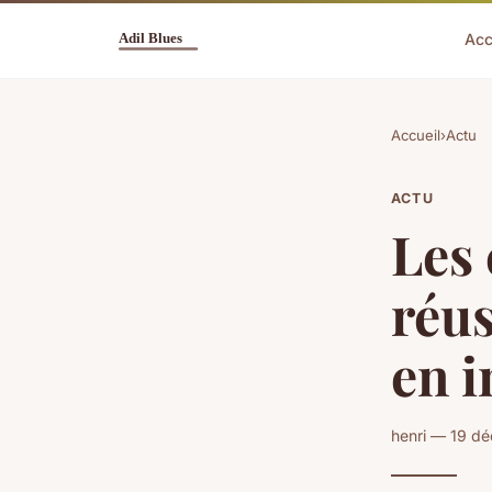
Acc
Accueil
›
Actu
ACTU
Les
réus
en 
henri — 19 d