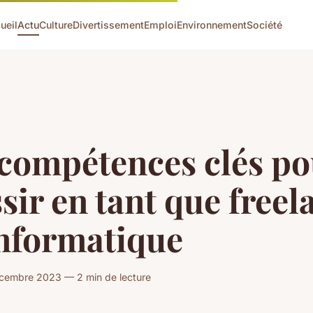
ueil
Actu
Culture
Divertissement
Emploi
Environnement
Société
 compétences clés po
sir en tant que freel
informatique
écembre 2023 — 2 min de lecture