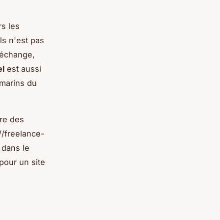
rs les
ls n'est pas
'échange,
el
est aussi
 marins du
dre des
//freelance-
 dans le
pour un site