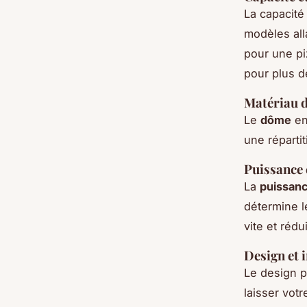
La capacit
modèles all
pour une pi
pour plus d
Matériau d
Le
dôme
e
une réparti
Puissance
La
puissan
détermine l
vite et rédu
Design et 
Le design p
laisser votr