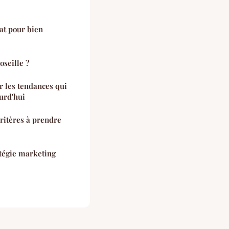
at pour bien
oseille ?
er les tendances qui
urd'hui
critères à prendre
tégie marketing