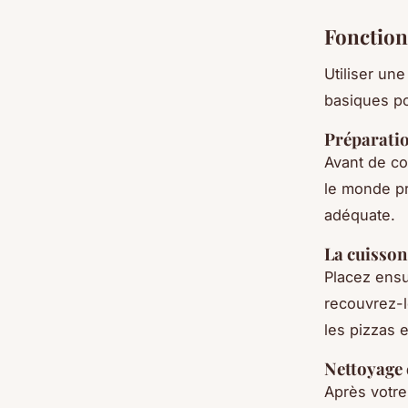
Fonction
Utiliser une
basiques po
Préparatio
Avant de c
le monde pr
adéquate.
La cuisson
Placez ensu
recouvrez-le
les pizzas e
Nettoyage 
Après votr