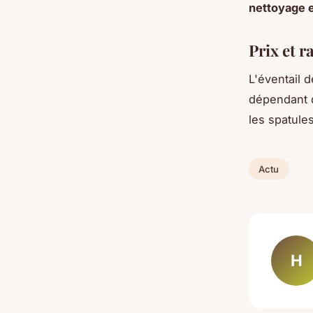
nettoyage e
Prix et r
L'éventail 
dépendant d
les spatule
Actu
H