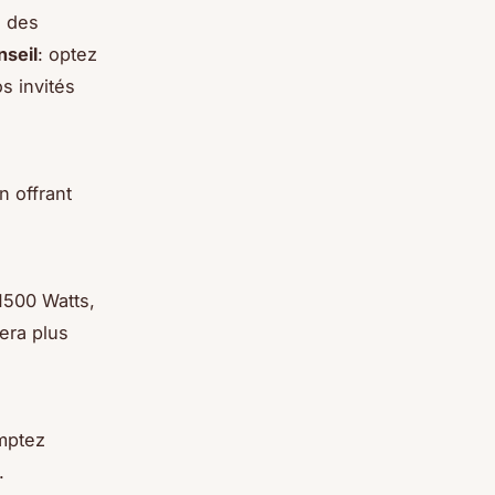
é des
nseil
: optez
s invités
n offrant
1500 Watts,
era plus
omptez
.