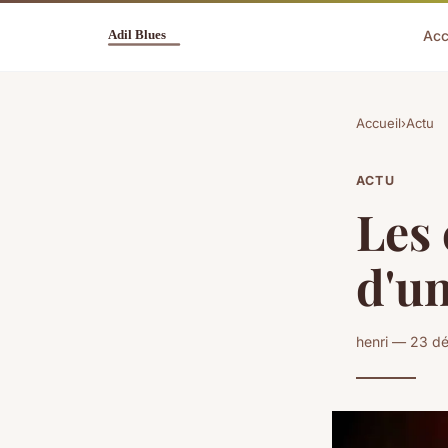
Acc
Accueil
›
Actu
ACTU
Les 
d'un
henri — 23 d