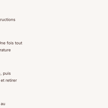
tructions
ne fois tout
rature
, puis
et retirer
 au