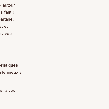
x autour
s faut !
partage.
ct
et
nvive à
ristiques
a le mieux à
rer à vos