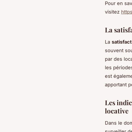
Pour en sav
visitez
http
La satisf
La
satisfact
souvent sou
par des loc
les périodes
est égalem
apportant p
Les indic
locative
Dans le do
surveiller 