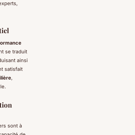
experts,
iel
rformance
t se traduit
uisant ainsi
 satisfait
lière
,
le.
stion
ers sont à
capacité de