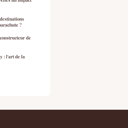
-elles un impact
destinations
parachute ?
constructeur de
: l'art de la