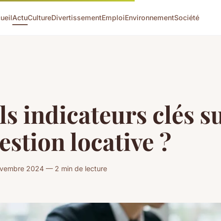
ueil
Actu
Culture
Divertissement
Emploi
Environnement
Société
s indicateurs clés s
estion locative ?
ovembre 2024 — 2 min de lecture