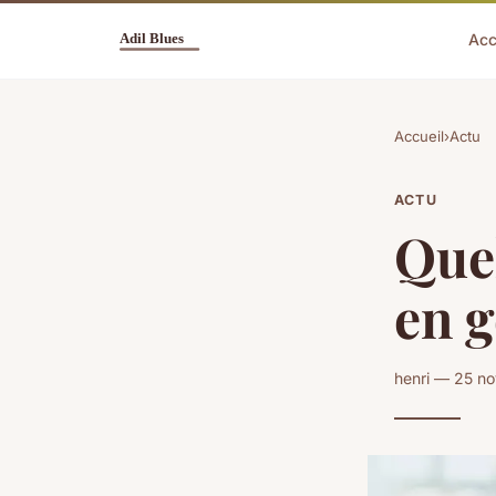
Acc
Accueil
›
Actu
ACTU
Quel
en g
henri — 25 n