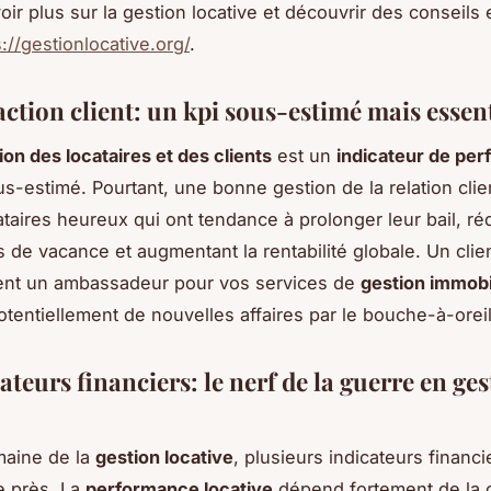
oir plus sur la gestion locative et découvrir des conseils 
s://gestionlocative.org/
.
action client: un kpi sous-estimé mais essent
ion des locataires et des clients
est un
indicateur de pe
s-estimé. Pourtant, une bonne gestion de la relation clien
ataires heureux qui ont tendance à prolonger leur bail, réd
 de vacance et augmentant la rentabilité globale. Un client
ent un ambassadeur pour vos services de
gestion immobi
otentiellement de nouvelles affaires par le bouche-à-oreil
ateurs financiers: le nerf de la guerre en ge
maine de la
gestion locative
, plusieurs indicateurs financi
de près. La
performance locative
dépend fortement de la 