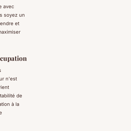
se avec
us soyez un
rendre et
 maximiser
ccupation
s
ur n'est
vient
abilité de
tion à la
e